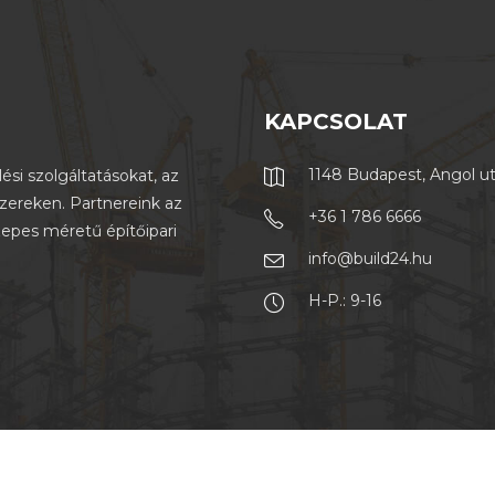
KAPCSOLAT
1148 Budapest, Angol u
ési szolgáltatásokat, az
szereken. Partnereink az
+36 1 786 6666
zepes méretű építőipari
info@build24.hu
H-P.: 9-16