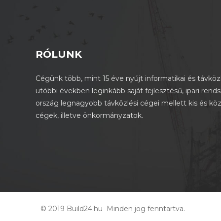
RÓLUNK
Cégünk több, mint 15 éve nyújt informatikai és távközl
utóbbi években leginkább saját fejlesztésű, ipari rend
ország legnagyobb távközlési cégei mellett kis és kö
cégek, illetve önkormányzatok.
© 2019 Build24.hu Minden jog fenntartva.