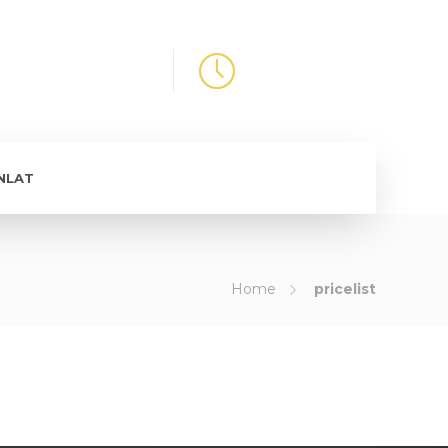
TION
WORKING HOURS
udapest, Angol utca 34/A
H-P.: 9-16
NLAT
Home
pricelist