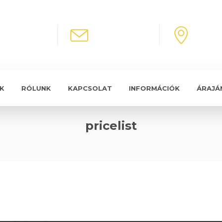
CALL US
E-MAIL
LOCA
+36 1 786 6666
info@build24.hu
1148 B
K
RÓLUNK
KAPCSOLAT
INFORMÁCIÓK
ÁRAJÁ
pricelist