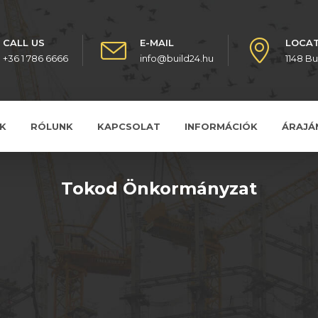
CALL US
E-MAIL
LOCA
+36 1 786 6666
info@build24.hu
1148 B
K
RÓLUNK
KAPCSOLAT
INFORMÁCIÓK
ÁRAJÁ
Tokod Önkormányzat