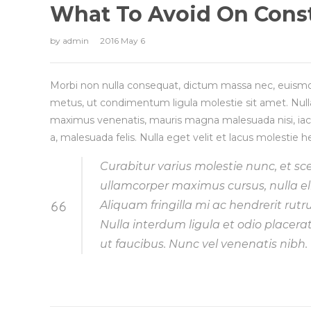
What To Avoid On Const
by
admin
2016 May 6
Morbi non nulla consequat, dictum massa nec, euismo
metus, ut condimentum ligula molestie sit amet. Null
maximus venenatis, mauris magna malesuada nisi, iaculis
a, malesuada felis. Nulla eget velit et lacus molestie h
Curabitur varius molestie nunc, et sc
ullamcorper maximus cursus, nulla eli
Aliquam fringilla mi ac hendrerit rutr
Nulla interdum ligula et odio placer
ut faucibus. Nunc vel venenatis nibh.