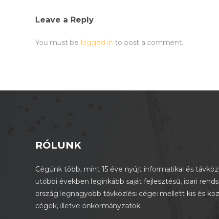
Leave a Reply
You must be
logged in
to post a comment.
RÓLUNK
Cégünk több, mint 15 éve nyújt informatikai és távközl
utóbbi években leginkább saját fejlesztésű, ipari rend
ország legnagyobb távközlési cégei mellett kis és kö
cégek, illetve önkormányzatok.