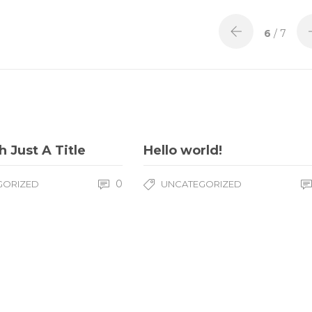
6
/ 7
h Just A Title
Hello world!
0
GORIZED
UNCATEGORIZED