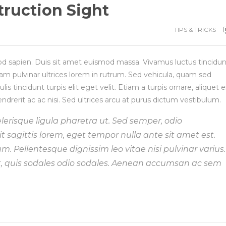
ruction Sight
TIPS & TRICKS
d sapien. Duis sit amet euismod massa. Vivamus luctus tincidun
am pulvinar ultrices lorem in rutrum. Sed vehicula, quam sed
 tincidunt turpis elit eget velit. Etiam a turpis ornare, aliquet e
endrerit ac ac nisi. Sed ultrices arcu at purus dictum vestibulum.
elerisque ligula pharetra ut. Sed semper, odio
t sagittis lorem, eget tempor nulla ante sit amet est.
um. Pellentesque dignissim leo vitae nisi pulvinar varius.
at, quis sodales odio sodales. Aenean accumsan ac sem