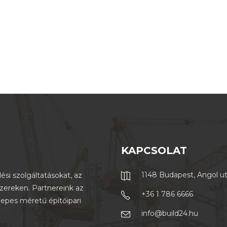
KAPCSOLAT
1148 Budapest, Angol u
ési szolgáltatásokat, az
szereken. Partnereink az
+36 1 786 6666
zepes méretű építőipari
info@build24.hu