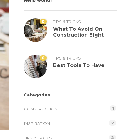
Hello world!
0
TIPS & TRICKS
What To Avoid On
Construction Sight
0
TIPS & TRICKS
Best Tools To Have
Categories
1
CONSTRUCTION
2
INSPIRATION
2
TIPS & TRICKS